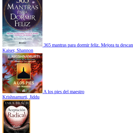
365 mantras para dormir feliz. Mejora tu descan
Kaiser, Shannon
A los pies del maestro
Krishnamurti, Jiddu