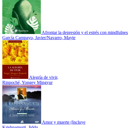
Afrontar la depresión y el estrés con mindfulnes
García Campayo, Javier/Navarro, Mayte
Alegría de vivir,
Rinpoché, Yongey Mingyur
Amor y muerte (Incluye
Krishnamurti, Jiddu