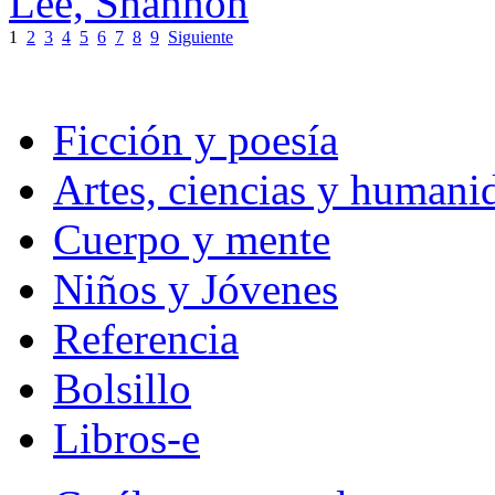
Lee, Shannon
1
2
3
4
5
6
7
8
9
Siguiente
Ficción y poesía
Artes, ciencias y humani
Cuerpo y mente
Niños y Jóvenes
Referencia
Bolsillo
Libros-e