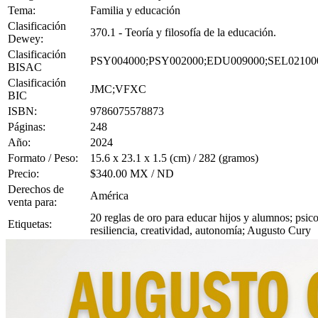
Tema:
Familia y educación
Clasificación
370.1 - Teoría y filosofía de la educación.
Dewey:
Clasificación
PSY004000;PSY002000;EDU009000;SEL02100
BISAC
Clasificación
JMC;VFXC
BIC
ISBN:
9786075578873
Páginas:
248
Año:
2024
Formato / Peso:
15.6 x 23.1 x 1.5 (cm) / 282 (gramos)
Precio:
$340.00 MX / ND
Derechos de
América
venta para:
20 reglas de oro para educar hijos y alumnos; psico
Etiquetas:
resiliencia, creatividad, autonomía; Augusto Cury