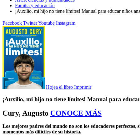
Familia y educación
¡Auxilio, mi hijo no tiene límites! Manual para educar niños an
Facebook
Twitter
Youtube
Instagram
Hojea el libro
Imprimir
¡Auxilio, mi hijo no tiene límites! Manual para educar
Cury, Augusto
CONOCE MÁS
Los mejores padres del mundo no son los educadores perfectos, si
momentos más difíciles de su historia.