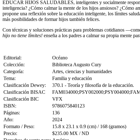
EDUCAR HIJOS SALUDABLES, inteligentes y socialmente responsables
inteligencia? ¿Cómo calmar la mente de los hijos ansiosos? ¿Cómo am
propone una reflexión sobre la educación inteligente, los límites saluda
más posibilidades de formar hijos también felices.
Con técnicas y soluciones prácticas para problemas cotidianos —como el
hijo no tiene límites!
enseña a los padres a calmar su propia mente para
Editorial:
Océano
Colección:
Biblioteca Augusto Cury
Categoría:
Artes, ciencias y humanidades
Tema:
Familia y educación
Clasificación Dewey:
370.1 - Teoría y filosofía de la educación.
Clasificación BISAC
FAM034000;PSY002000;PSY004000;FAM
Clasificación BIC
VFX
ISBN:
9786075840123
Páginas:
136
Año:
2024
Formato / Peso:
15.8 x 23.1 x 0.9 (cm) / 168 (gramos)
Precio:
$235.00 MX / ND