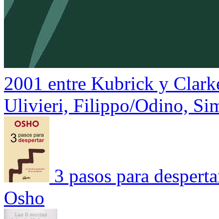
2001 entre Kubrick y Clark
Ulivieri, Filippo/Odino, S
3 pasos para desperta
Osho