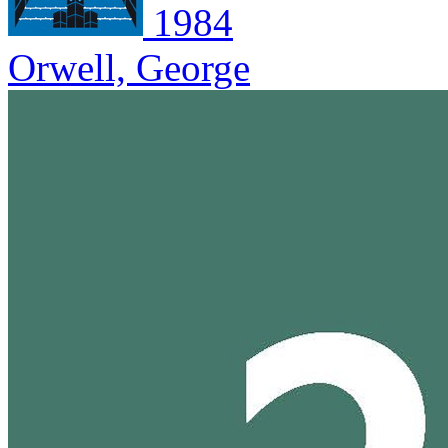
1984
Orwell, George