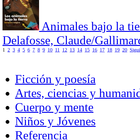
Animales bajo la tie
Delafosse, Claude/Gallimar
1
2
3
4
5
6
7
8
9
10
11
12
13
14
15
16
17
18
19
20
Sigui
Ficción y poesía
Artes, ciencias y humani
Cuerpo y mente
Niños y Jóvenes
Referencia