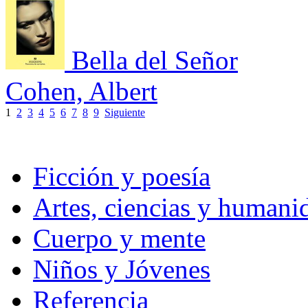
Bella del Señor
Cohen, Albert
1
2
3
4
5
6
7
8
9
Siguiente
Ficción y poesía
Artes, ciencias y humani
Cuerpo y mente
Niños y Jóvenes
Referencia