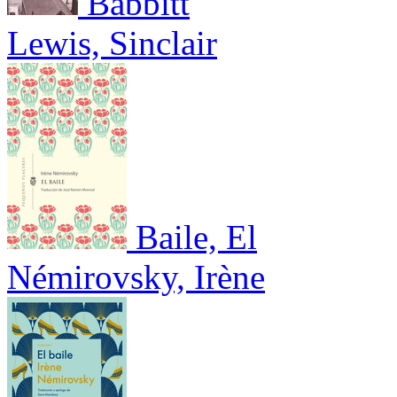
Babbitt
Lewis, Sinclair
Baile, El
Némirovsky, Irène