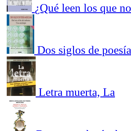
¿Qué leen los que no
Dos siglos de poesí
Letra muerta, La