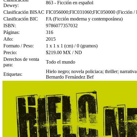
863 - Ficción en español
Dewey:
Clasificación BISAC
FIC056000;FIC031060;FIC050000 (Ficción / Hisp
Clasificación BIC
FA (Ficción moderna y contemporánea)
ISBN:
9786077357032
Páginas:
316
Año:
2015
Formato / Peso:
1 x 1 x 1 (cm) / 0 (gramos)
Precio:
$219.00 MX / ND
Derechos de venta
Todo el mundo
para:
Hielo negro; novela policiaca; thriller; narrat
Etiquetas:
Bernardo Fernández Bef