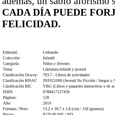
además, un sabio aforismo s
CADA DÍA PUEDE FOR
FELICIDAD.
Editorial:
Gribaudo
Colección:
Infantil
Categoría:
Niños y Jóvenes
Tema:
Literatura infantil y juvenil
Clasificación Dewey:
793.7 - Libros de actividades
Clasificación BISAC
JNF021000 (Juvenil No Ficción / Juegos y A
Clasificación BIC
YBG (Libros y paquetes interactivos y de ac
ISBN:
9788417127459
Páginas:
128
Año:
2019
Formato / Peso:
13.2 x 18.7 x 1.8 (cm) / 318 (gramos)
Precio:
$270.00 MX / ND