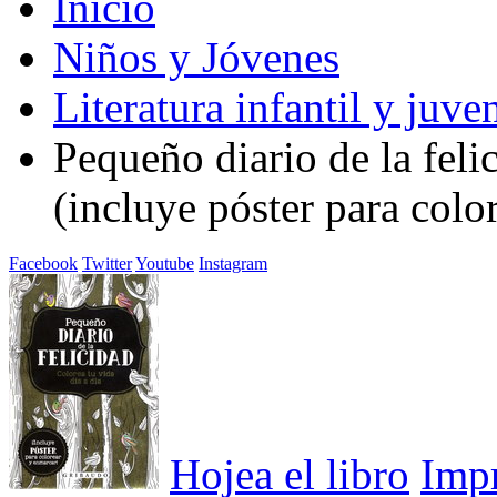
Inicio
Niños y Jóvenes
Literatura infantil y juven
Pequeño diario de la felic
(incluye póster para colo
Facebook
Twitter
Youtube
Instagram
Hojea el libro
Imp