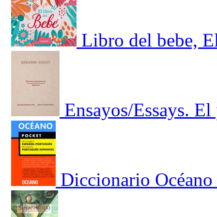
Libro del bebe, E
Ensayos/Essays. El 
Diccionario Océano 