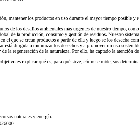
n, mantener los productos en uso durante el mayor tiempo posible y re
gunos de los desafíos ambientales más urgentes de nuestro tiempo, como
global de la producción, consumo y gestión de residuos. Nuestro siste
en el que se crean productos a partir de ella y luego se los desecha como
lar está dirigida a minimizar los desechos y a promover un uso sostenibl
 y de la regeneración de la naturaleza. Por ello, ha captado la atenci
l objetivo es explicar qué es, para qué sirve, cómo se mide, sus determi
cursos naturales y energía.
026000